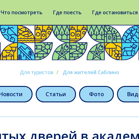
Что посмотреть
Где поесть
Где остановиться
Для туристов
/
Для жителей Саблино
Новости
Статьи
Фото
Вид
тых дверей в акаде