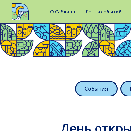
О Саблино
Лента событий
События
День откры