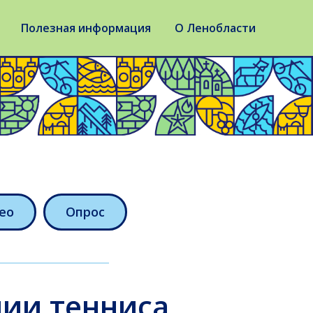
Полезная информация
О Ленобласти
ео
Опрос
мии тенниса