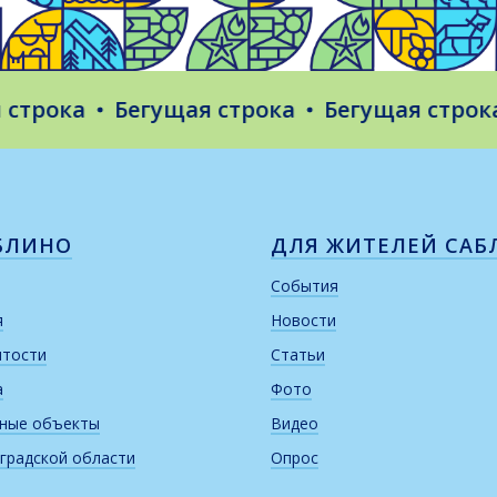
рока
Бегущая строка
Бегущая строка
БЛИНО
ДЛЯ ЖИТЕЛЕЙ САБ
События
я
Новости
итости
Статьи
а
Фото
рные объекты
Видео
градской области
Опрос