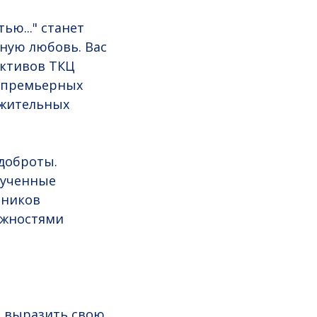
ю..." станет
чную любовь. Вас
ективов ТКЦ
о премьерных
ожительных
 доброты.
рученные
тников
ожностями
, выразить свою