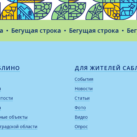
Бегущая строка
Бегущая строка
Бегуща
БЛИНО
ДЛЯ ЖИТЕЛЕЙ САБ
События
я
Новости
итости
Статьи
а
Фото
рные объекты
Видео
градской области
Опрос