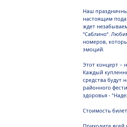
Наш праздничный
настоящим подар
ждет незабываем
"Саблино". Люб
номеров, которы
эмоций.
Этот концерт – 
Каждый купленны
средства будут 
районного фест
здоровья - "Над
Стоимость билета
Приходите всей 