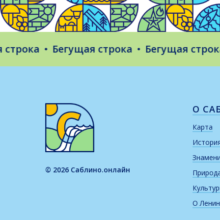
рока
Бегущая строка
Бегущая строка
О СА
Карта
Истори
Знамен
© 2026 Саблино.онлайн
Природ
Культу
О Ленин