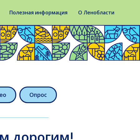
Полезная информация
О Ленобласти
ео
Опрос
м дорогим!