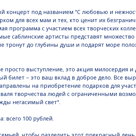
 концерт под названием "С любовью и нежность
ком для всех мам и тех, кто ценит их безграни
ая программа с участием всех творческих колл
имые саблинские артисты представят множеств
е тронут до глубины души и подарят море пол
не просто выступление, это акция милосердия и
й билет – это ваш вклад в доброе дело. Все вы
направлены на приобретение подарков для учас
иваля творчества людей с ограниченными возм
ежды негасимый свет".
: всего 100 рублей.
семьей, чтобы разделить этот прекрасный день