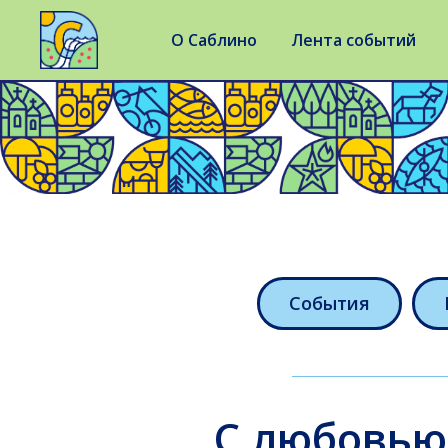
О Саблино
Лента событий
События
С любовью