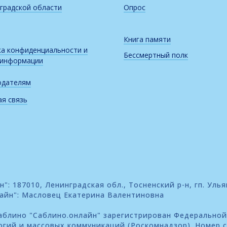
градской области
Опрос
Книга памяти
а конфиденциальности и
Бессмертный полк
 информации
одателям
я связь
: 187010, Ленинградская обл., Тосненский р-н, гп. Улья
айн": Масловец Екатерина Валентиновна
блино "Саблино.онлайн" зарегистрирован Федеральной
огий и массовых коммуникаций (Роскомнадзор). Номер 