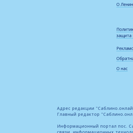
О Ленин
Политик
защита
Реклам
Обратна
О нас
Адрес редакции "Саблино.онлайн"
Главный редактор "Саблино.онл
Информационный портал пос. Са
связи, информационных технол