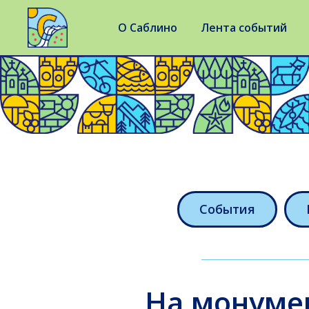
О Саблино
Лента событий
События
На монумен