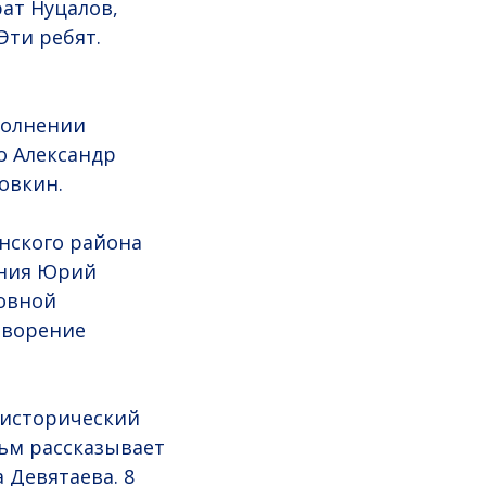
ат Нуцалов,
Эти ребят.
полнении
о Александр
овкин.
нского района
ения Юрий
новной
творение
-исторический
ьм рассказывает
 Девятаева. 8