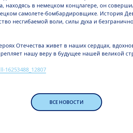
да, находясь в немецком концлагере, он соверши
ецком самолете-бомбардировщике. История Дев
ство несгибаемой воли, силы духа и безграничн
героях Отечества живет в наших сердцах, вдохно
крепляет нашу веру в будущее нашей великой ст
ll-16253488_12807
ВСЕ НОВОСТИ