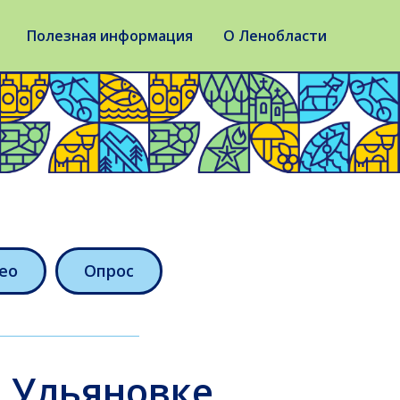
Полезная информация
О Ленобласти
ео
Опрос
в Ульяновке