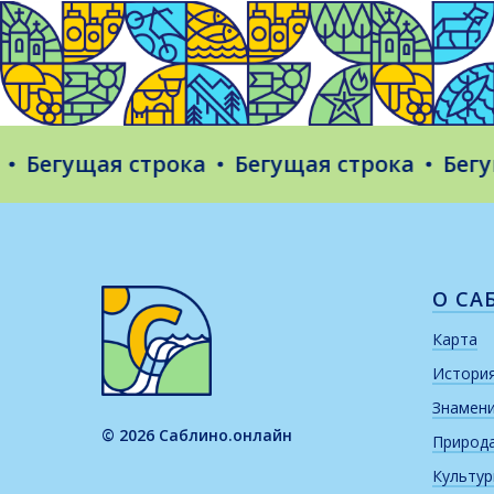
егущая строка
Бегущая строка
Бегущая
О СА
Карта
Истори
Знамен
© 2026 Саблино.онлайн
Природ
Культу