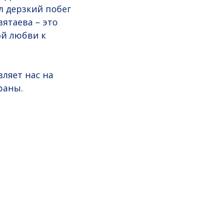
л дерзкий побег
ятаева – это
ой любви к
вляет нас на
раны.