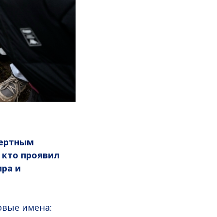
мертным
 кто проявил
ра и
овые имена: