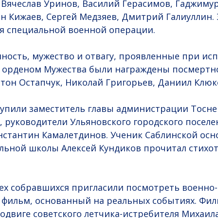
 Вячеслав Уринов, Василий Герасимов, Гаджимур
Ян Кижаев, Сергей Медзяев, Дмитрий Галиуллин. 
я специальной военной операции.
ность, мужество и отвагу, проявленные при ис
, орденом Мужества были награждены посмертн
тон Остапчук, Николай Григорьев, Даниил Клюк
упили заместитель главы администрации Тосне
 руководители Ульяновского городского посел
нстантин Камалетдинов. Ученик Саблинской ос
льной школы Алексей Кундиков прочитал стихо
ех собравшихся пригласили посмотреть военно
фильм, основанный на реальных событиях. Фил
одвиге советского летчика-истребителя Михаила