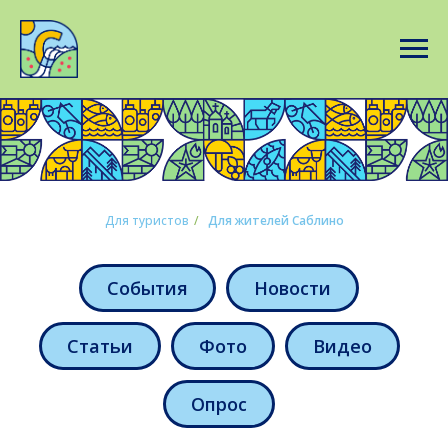
Для туристов
/
Для жителей Саблино
События
Новости
Статьи
Фото
Видео
Опрос