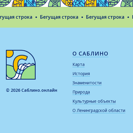
щая строка
Бегущая строка
Бегущая строка
Бе
О САБЛИНО
Карта
История
Знаменитости
© 2026 Саблино.онлайн
Природа
Культурные объекты
О Ленинградской области