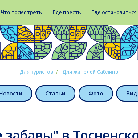
Что посмотреть
Где поесть
Где остановиться
Для туристов
/
Для жителей Саблино
Новости
Статьи
Фото
Вид
 забавы" в Тосненск