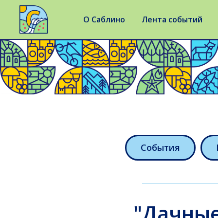
О Саблино
Лента событий
События
"Дачные