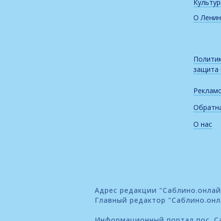
Культу
О Ленин
Политик
защита
Реклам
Обратна
О нас
Адрес редакции "Саблино.онлайн"
Главный редактор "Саблино.онл
Информационный портал пос. Са