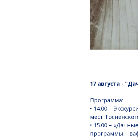
17 августа - "Д
Программа:
• 14.00 – Экскур
мест Тосненског
• 15.00 – «Дачны
программы – ваф