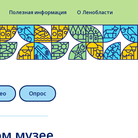
Полезная информация
О Ленобласти
ео
Опрос
ом музее