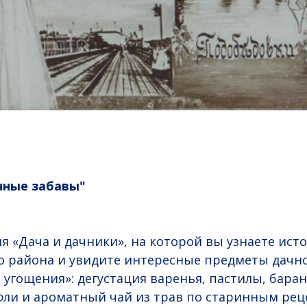
ачные забавы"
сия «Дача и дачники», на которой вы узнаете ис
о района и увидите интересные предметы дачно
е угощения»: дегустация варенья, пастилы, баран
ли и ароматный чай из трав по старинным рец