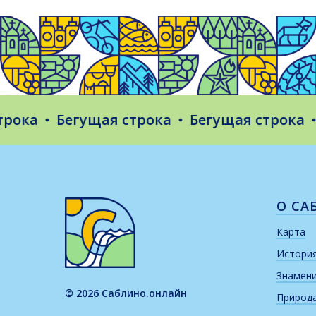
ка
Бегущая строка
Бегущая строка
Бе
О СА
Карта
Истори
Знамен
© 2026 Саблино.онлайн
Природ