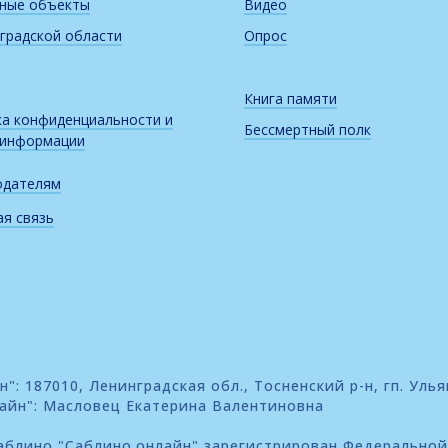
рные объекты
Видео
градской области
Опрос
Книга памяти
а конфиденциальности и
Бессмертный полк
 информации
одателям
я связь
: 187010, Ленинградская обл., Тосненский р-н, гп. Улья
айн": Масловец Екатерина Валентиновна
блино "Саблино.онлайн" зарегистрирован Федеральной