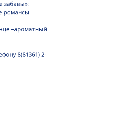
е забавы»:
е романсы.
онце –ароматный
фону 8(81361) 2-