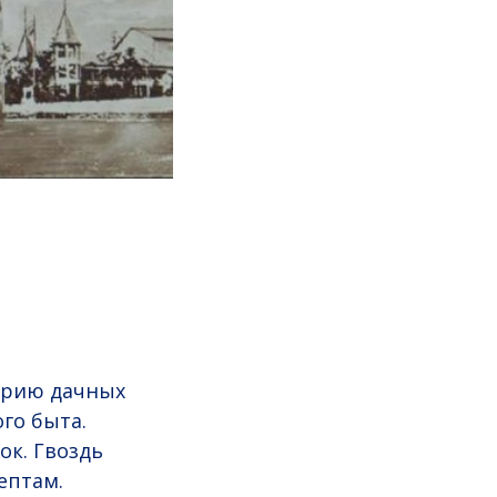
торию дачных
го быта.
ок. Гвоздь
ептам.