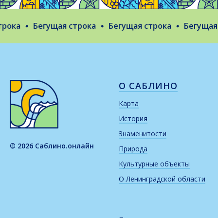
ока
Бегущая строка
Бегущая строка
Бегущая с
О САБЛИНО
Карта
История
Знаменитости
© 2026 Саблино.онлайн
Природа
Культурные объекты
О Ленинградской области