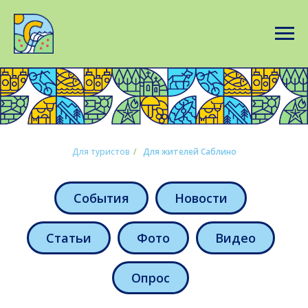
Для туристов
/
Для жителей Саблино
События
Новости
Статьи
Фото
Видео
Опрос