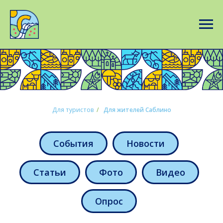
Для туристов
/
Для жителей Саблино
События
Новости
Статьи
Фото
Видео
Опрос