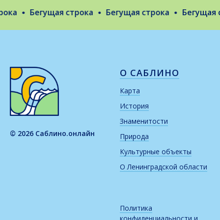
ка
Бегущая строка
Бегущая строка
Бегущая ст
О САБЛИНО
Карта
История
Знаменитости
© 2026 Саблино.онлайн
Природа
Культурные объекты
О Ленинградской области
Политика
конфиденциальности и