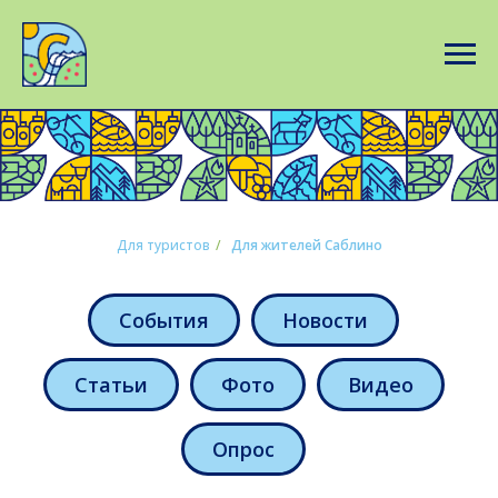
Для туристов
/
Для жителей Саблино
События
Новости
Статьи
Фото
Видео
Опрос