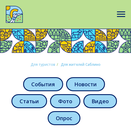
Для туристов
/
Для жителей Саблино
События
Новости
Статьи
Фото
Видео
Опрос