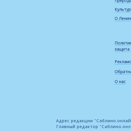
Природ
Культу
О Ленин
Политик
защита
Реклам
Обратна
О нас
Адрес редакции "Саблино.онлайн"
Главный редактор "Саблино.онл