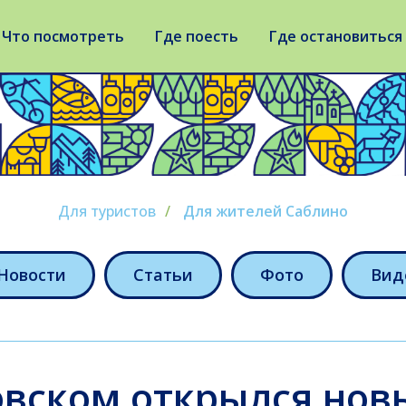
Что посмотреть
Где поесть
Где остановиться
Для туристов
/
Для жителей Саблино
Новости
Статьи
Фото
Вид
вском открылся нов