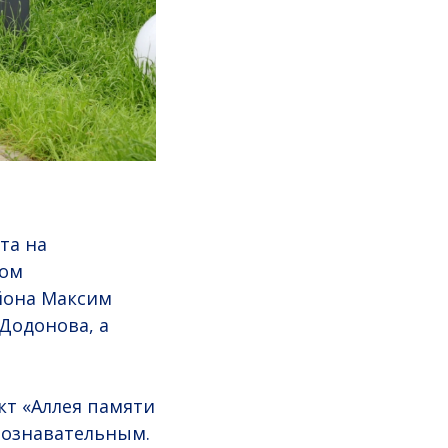
та на
ром
йона Максим
Додонова, а
кт «Аллея памяти
познавательным.