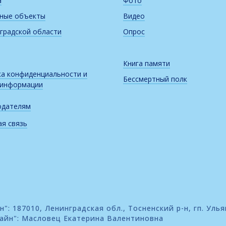
а
Фото
рные объекты
Видео
градской области
Опрос
Книга памяти
а конфиденциальности и
Бессмертный полк
 информации
одателям
я связь
: 187010, Ленинградская обл., Тосненский р-н, гп. Улья
айн": Масловец Екатерина Валентиновна