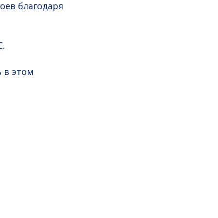
роев благодаря
.
 в этом