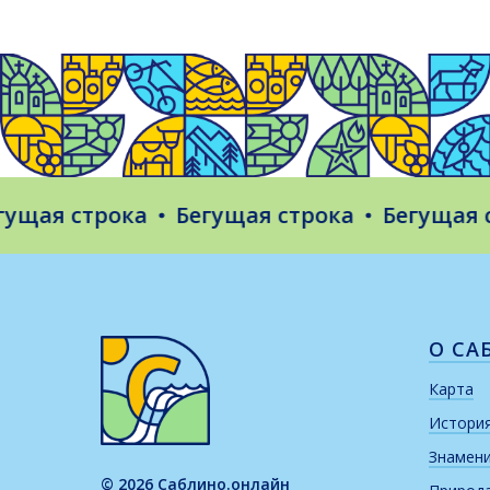
ая строка
Бегущая строка
Бегущая стр
О СА
Карта
Истори
Знамен
© 2026 Саблино.онлайн