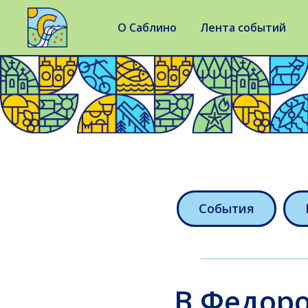
О Саблино
Лента событий
События
В Федоро