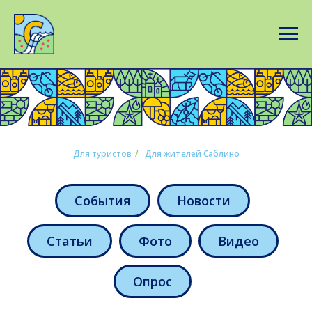
Для туристов
/
Для жителей Саблино
События
Новости
Статьи
Фото
Видео
Опрос