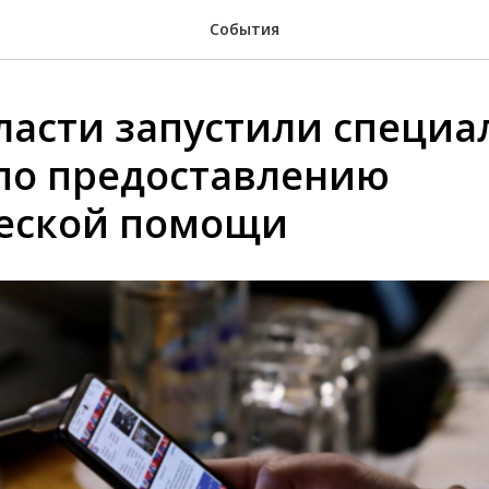
События
ласти запустили специ
 по предоставлению
еской помощи