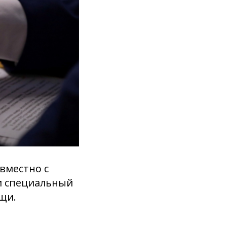
вместно с
и специальный
щи.