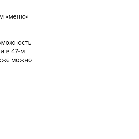
ем «меню»
озможность
и в 47-м
акже можно