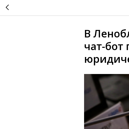
В Леноб
чат-бот
юридич