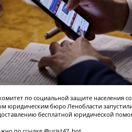
омитет по социальной защите населения со
ым юридическим бюро Ленобласти запустил
едоставлению бесплатной юридической помо
жно по ссылке @urist47_bot.