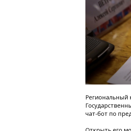
Региональный к
Государственн
чат-бот по пр
Открыть его мо