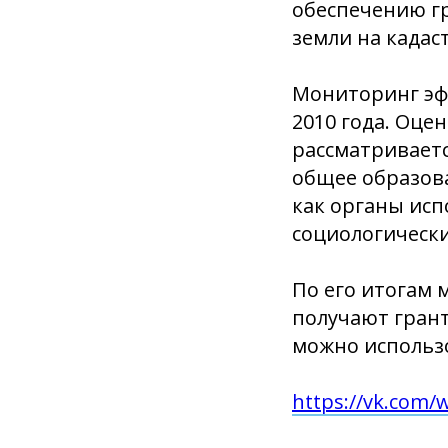
обеспечению гр
земли на кадас
Мониторинг эф
2010 года. Оце
рассматриваетс
общее образова
как органы исп
социологически
По его итогам
получают грант
можно использ
https://vk.com/