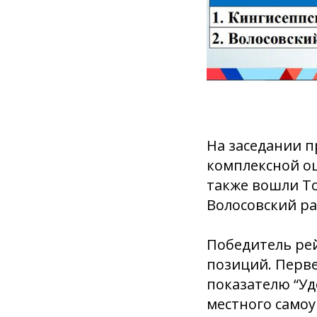
На заседании п
комплексной оц
также вошли То
Волосовский р
Победитель рей
позиций. Перве
показателю “У
местного самоу