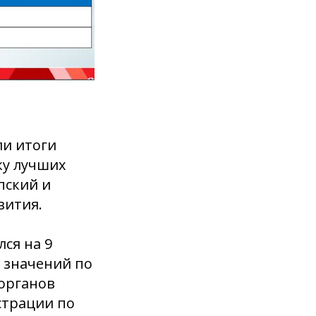
ли итоги
ку лучших
пский и
вития.
ся на 9
 значений по
органов
страции по