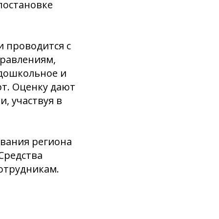
 постановке
 проводится с
правлениям,
 дошкольное и
рт. Оценку дают
и, участвуя в
вания региона
 Средства
отрудникам.