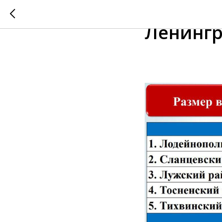
Тосненс
Ленингр